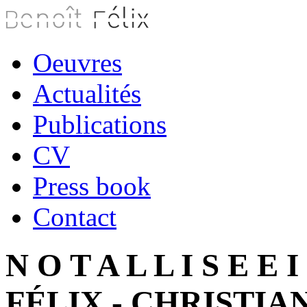
Oeuvres
Actualités
Publications
CV
Press book
Contact
N O T A L L I S E E 
FÉLIX - CHRISTI