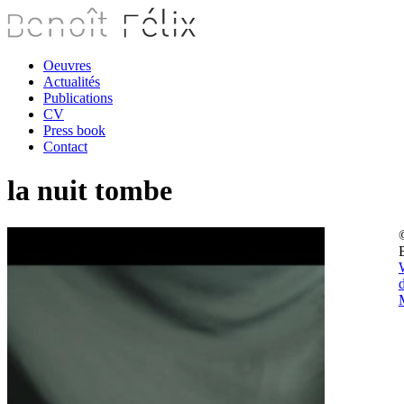
Oeuvres
Actualités
Publications
CV
Press book
Contact
la nuit tombe
B