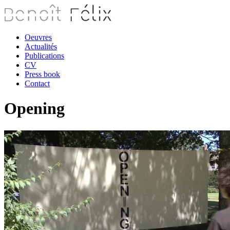
Oeuvres
Actualités
Publications
CV
Press book
Contact
Opening