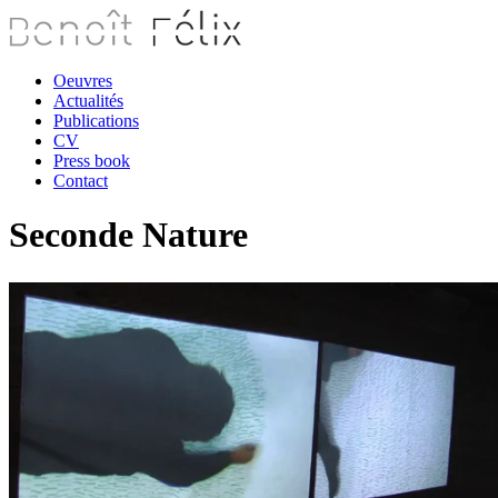
Oeuvres
Actualités
Publications
CV
Press book
Contact
Seconde Nature
B