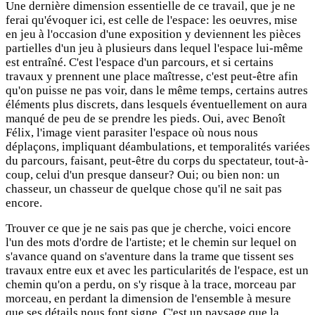
Une dernière dimension essentielle de ce travail, que je ne
ferai qu'évoquer ici, est celle de l'espace: les oeuvres, mise
en jeu à l'occasion d'une exposition y deviennent les pièces
partielles d'un jeu à plusieurs dans lequel l'espace lui-même
est entraîné. C'est l'espace d'un parcours, et si certains
travaux y prennent une place maîtresse, c'est peut-être afin
qu'on puisse ne pas voir, dans le même temps, certains autres
éléments plus discrets, dans lesquels éventuellement on aura
manqué de peu de se prendre les pieds. Oui, avec Benoît
Félix, l'image vient parasiter l'espace où nous nous
déplaçons, impliquant déambulations, et temporalités variées
du parcours, faisant, peut-être du corps du spectateur, tout-à-
coup, celui d'un presque danseur? Oui; ou bien non: un
chasseur, un chasseur de quelque chose qu'il ne sait pas
encore.
Trouver ce que je ne sais pas que je cherche, voici encore
l'un des mots d'ordre de l'artiste; et le chemin sur lequel on
s'avance quand on s'aventure dans la trame que tissent ses
travaux entre eux et avec les particularités de l'espace, est un
chemin qu'on a perdu, on s'y risque à la trace, morceau par
morceau, en perdant la dimension de l'ensemble à mesure
que ses détails nous font signe. C'est un paysage que la