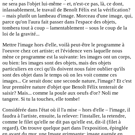
ne sera pas l'objet lui-même – et, n'est-ce pas, là, ce dont,
inlassablement, le travail de Benoît Félix est la vérification?
– mais plutôt un lambeau d'image. Morceau d'une image, qui,
parce qu'on l'aura fait passer dans l'espace des objets,
tombera tout à coup – lamentablement – sous le coup de la
loi de la gravité...
Mettre l'image hors d'elle, voilà peut-être le programme à
l'oeuvre chez cet artiste; et l'évidence vers laquelle nous
mène ce programme est la suivante: les images ont un corps,
ou bien: les images sont des objets, mais des objets
particuliers en ceci qu'ils doivent nous faire oublier qu'ils
sont des objet dans le temps où on les voit comme ces
images... Ce serait donc une seconde nature, l'image? Et c'est
leur première nature d'objet que Benoît Félix tenterait de
saisir? Mais... comme la poule aux oeufs d'or? Noli me
tangere. Si tu la touches, elle tombe!
Considérée dans l'état où il l'a mise – hors d'elle – l'image, il
faudra à l'artiste, ensuite, la relever: l'installer, la retendre,
comme le filet qu'elle ne dit pas qu'elle est, dit-il (filet à
regard). On trouve quelque part dans l'exposition, épinglée
en avant du mur, une Image grimpante: image gagnée en