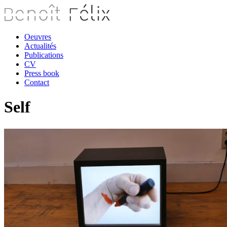
Oeuvres
Actualités
Publications
CV
Press book
Contact
Self
B