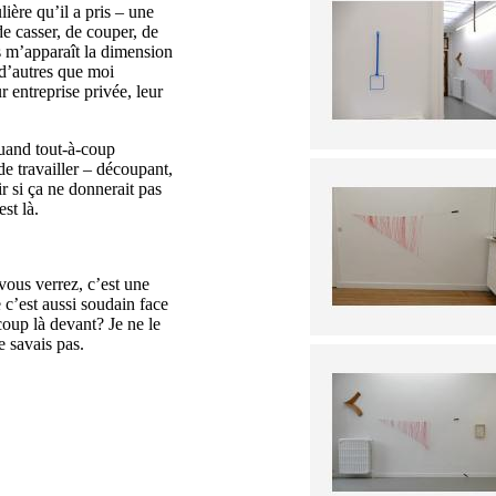
ière qu’il a pris – une
de casser, de couper, de
s m’apparaît la dimension
 d’autres que moi
r entreprise privée, leur
quand tout-à-coup
de travailler – découpant,
r si ça ne donnerait pas
st là.
vous verrez, c’est une
 c’est aussi soudain face
 coup là devant? Je ne le
e savais pas.