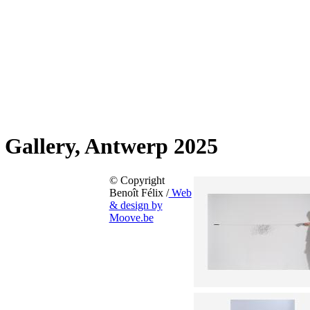
n Gallery, Antwerp 2025
© Copyright
Benoît Félix /
Web
& design by
Moove.be