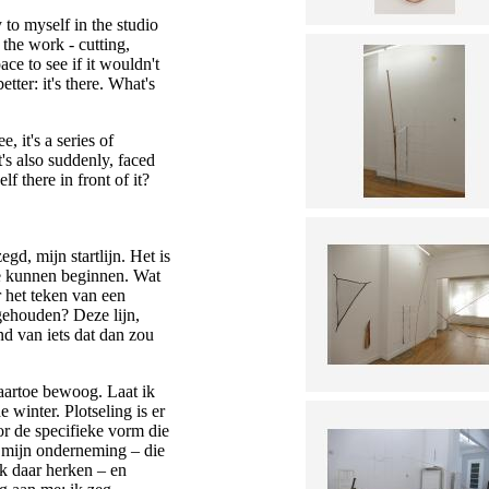
y to myself in the studio
the work - cutting,
ace to see if it wouldn't
tter: it's there. What's
, it's a series of
's also suddenly, faced
f there in front of it?
gd, mijn startlijn. Het is
te kunnen beginnen. Wat
r het teken van een
ehouden? Deze lijn,
d van iets dat dan zou
naartoe bewoog. Laat ik
 winter. Plotseling is er
or de specifieke vorm die
 mijn onderneming – die
ik daar herken – en