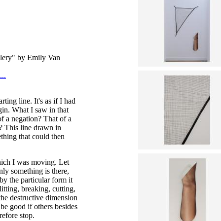
allery" by Emily Van
..
ting line. It's as if I had
in. What I saw in that
 a negation? That of a
 This line drawn in
thing that could then
which I was moving. Let
nly something is there,
by the particular form it
itting, breaking, cutting,
 the destructive dimension
 be good if others besides
refore stop.