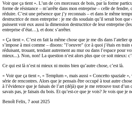
Voir que ça tient ». L’un de ces morceaux de bois, par la forme particul
forme de résistance – m’arrête dans mon entreprise – celle de fendre, 
réduire. C’est une présence que j’y reconnais – et dans le même temp
destructrice de mon entreprise : je me dis soudain qu’il serait bon que
puissent voir eux aussi la dimension destructrice de leur entreprise (leu
entreprise d’état…), et donc s’arrêter.
« Ça tient ». C’est en fait la même chose que je me dis dans l’atelier 
s’impose à moi comme – disons: "l’oeuvre" (ce à quoi j’étais en train 
réduisant, trouant, tendant autrement au mur ou dans l’espace pour voi
mieux...). Non, non! La question n’est alors plus que ce soit mieux: c’e
Ce qui est là n’est ni mieux ni moins bien qu’autre chose, c’est là.
« Voir que ça tient », « Templum », mais aussi « Concetto spaziale », 
série de rencontres. Alors que je pensais être occupé à tout autre chose
à l’évidence que je faisais de l’art (déjà) que je me retrouve tout d’un
savais pas, je faisais du bois. Et qu’est-ce que je vois? Je vois que je n
Benoît Felix, 7 aout 2025