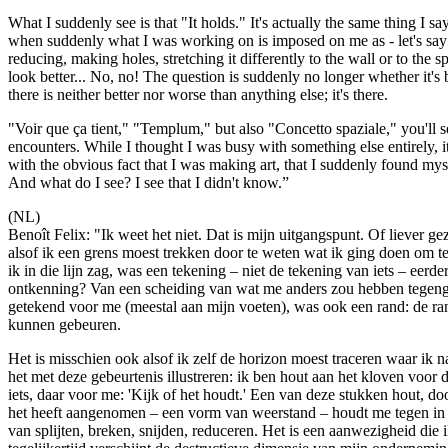
What I suddenly see is that "It holds." It's actually the same thing I sa
when suddenly what I was working on is imposed on me as - let's say 
reducing, making holes, stretching it differently to the wall or to the sp
look better... No, no! The question is suddenly no longer whether it's be
there is neither better nor worse than anything else; it's there.
"Voir que ça tient," "Templum," but also "Concetto spaziale," you'll see
encounters. While I thought I was busy with something else entirely, it
with the obvious fact that I was making art, that I suddenly found mysel
And what do I see? I see that I didn't know.”
(NL)
Benoît Felix: "Ik weet het niet. Dat is mijn uitgangspunt. Of liever geze
alsof ik een grens moest trekken door te weten wat ik ging doen om 
ik in die lijn zag, was een tekening – niet de tekening van iets – eerde
ontkenning? Van een scheiding van wat me anders zou hebben tegeng
getekend voor me (meestal aan mijn voeten), was ook een rand: de ran
kunnen gebeuren.
Het is misschien ook alsof ik zelf de horizon moest traceren waar ik 
het met deze gebeurtenis illustreren: ik ben hout aan het kloven voor de
iets, daar voor me: 'Kijk of het houdt.' Een van deze stukken hout, do
het heeft aangenomen – een vorm van weerstand – houdt me tegen in
van splijten, breken, snijden, reduceren. Het is een aanwezigheid die 