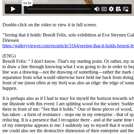
Double-click on the video to view it in full screen.
"Seeing that it holds: Benoît Felix, solo exhibition at Eva Steynen G
Driessen
https://galleryviewer.com/en/article/3164/seeing-that-it-holds-benoit-fe.
(ENG)
Benoît Felix: “ I don't know. That's my starting point. Or rather, my star
to draw a line through knowing what I was going to do in order to beg
line was a drawing—not the drawing of something—rather the mark of
separation from what would otherwise have held me back from doing?
front of me (most often at my feet) was also an edge: the edge of some
happen.
It is perhaps also as if I had to trace for myself the horizon towards 
me illustrate with this event: I am splitting wood for the winter. Sudde
there in front of me: "See that it holds." One of these pieces of wood, 
has taken - a form of resistance - stops me in my enterprise - that of spl
reducing. It is a presence that I recognize there - and at the same time
of my enterprise appears to me: I suddenly say to myself that it would
me could also see the destructive dimension of their enterprise and the