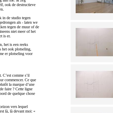
ng aan me: ik zeg
lf, ook de destructieve
en.
ik in de studio tegen
edrongen als - laten we
kken tegen de muur of de
 ineens niet meer of het
t is er.
n, het is een reeks
s het ook plotseling,
me er plotseling voor
t. C’est comme s’il
re pour commencer. Ce que
 plutôt la marque d’une
e faire ? Cette ligne
e bord de quelque chose
orizon vers lequel
st là, là devant moi: «