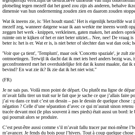
tegelijkertijd verschijnt de destructieve dimensie van mijn ondernemi
plotseling tegen mezelf dat het goed zou zijn als anderen, behalve ikze
dimensie van hun onderneming zouden zien en daarom zouden stopp
Wat ik ineens zie, is: 'Het houdt stand.' Het is eigenlijk hetzelfde wat 
mezelf zeg, wanneer datgene waar ik aan werkte me ineens wordt opg
zeggen het werk - knippen, verkleinen, gaten maken, het anders opre
ruimte om te kijken of het er niet beter uitziet... Nee, nee! De vraag is
beter is: het is er. Wat er is, is niet beter of slechter dan wat dan ook; he
'Voir que ça tient', 'Templum', maar ook 'Concetto spaziale', je zult zie
ontmoetingen. Terwijl ik dacht dat ik met iets heel anders bezig was, i
geconfronteerd met het overduidelijke feit dat ik kunst maakte, dat ik 
bevind? En wat zie ik? Ik zie dat ik het niet wist."
(FR)
Je ne sais pas. Voilà mon point de départ. Ou plutôt ma ligne de dépar
m’avait fallu tirer un trait sur le fait que je sache ce que j’allais fai
j’ai vu dans ce trait c’est un dessin – pas le dessin de quelque chose :
négation ? Celle d’une séparation d’avec ce qui m’aurait sinon retenu d
tracée devant moi (le plus souvent à mes pieds) était aussi un bord: l
qui pourrait alors se produire.
C’est peut-être aussi comme s’il m’avait fallu tracer par moi-même l’h
m’avancer. Je fends du bois pour l’hivers. Tout à coup quelque chose e