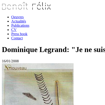
Oeuvres
Actualités
Publications
CV
Press book
Contact
Dominique Legrand: "Je ne suis 
16/01/2008