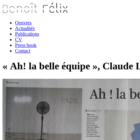
Oeuvres
Actualités
Publications
CV
Press book
Contact
« Ah! la belle équipe », Claude 